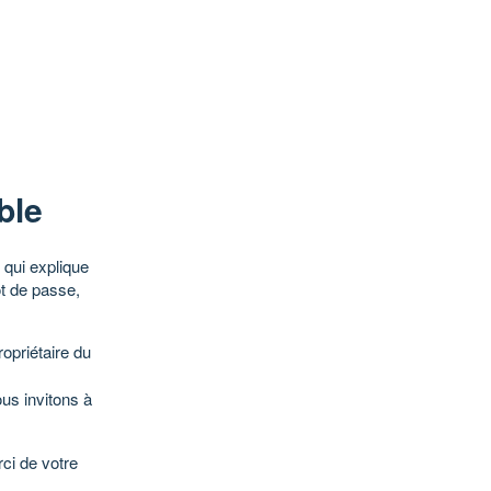
ble
qui explique
ot de passe,
opriétaire du
ous invitons à
ci de votre