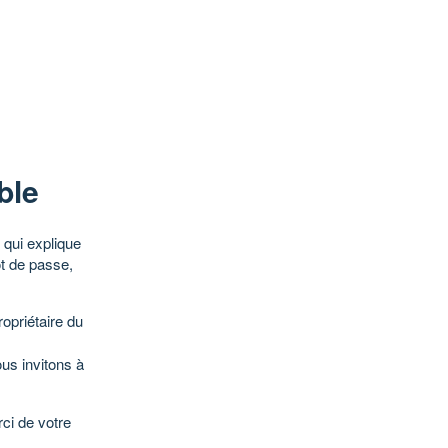
ble
qui explique
ot de passe,
opriétaire du
ous invitons à
ci de votre