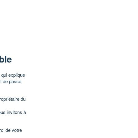
ble
qui explique
ot de passe,
opriétaire du
ous invitons à
ci de votre